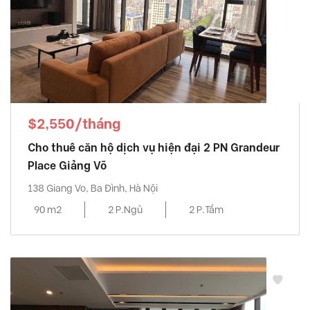
$2,550/tháng
Cho thuê căn hộ dịch vụ hiện đại 2 PN Grandeur
Place Giảng Võ
138 Giang Vo, Ba Đình, Hà Nội
90 m2
2 P.Ngủ
2 P.Tắm