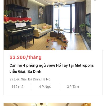
$3,200/tháng
Căn hộ 4 phòng ngủ view Hồ Tây tại Metropolis
Liễu Giai, Ba Đình
29 Lieu Giai, Ba Đình, Hà Nội
145 m2
4 P.Ngủ
3 P.Tắm