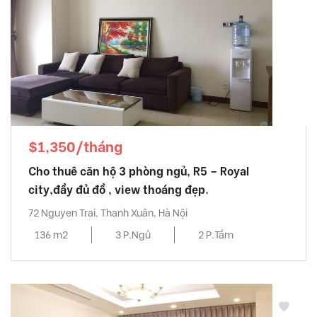
$1,350/tháng
Cho thuê căn hộ 3 phòng ngủ, R5 – Royal
city,đầy đủ đồ , view thoáng đẹp.
72 Nguyen Trai, Thanh Xuân, Hà Nội
136 m2
3 P.Ngủ
2 P.Tắm