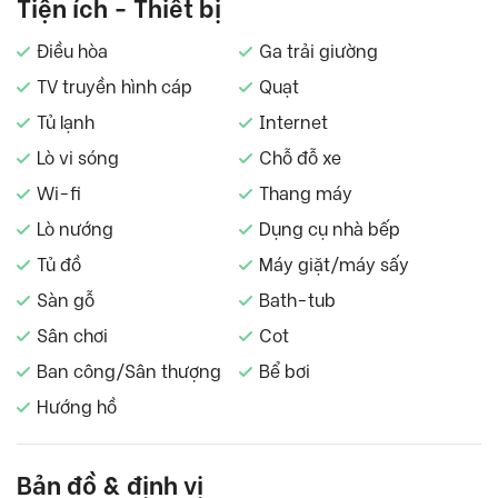
Tiện ích - Thiết bị
Điều hòa
Ga trải giường
TV truyền hình cáp
Quạt
Tủ lạnh
Internet
Lò vi sóng
Chỗ đỗ xe
Wi-fi
Thang máy
Lò nướng
Dụng cụ nhà bếp
Tủ đồ
Máy giặt/máy sấy
Sàn gỗ
Bath-tub
Sân chơi
Cot
Ban công/Sân thượng
Bể bơi
Hướng hồ
Bản đồ & định vị