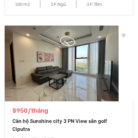
180 m2
3 P.Ngủ
3 P.Tắm
$950/tháng
Căn hộ Sunshine city 3 PN View sân golf
Ciputra