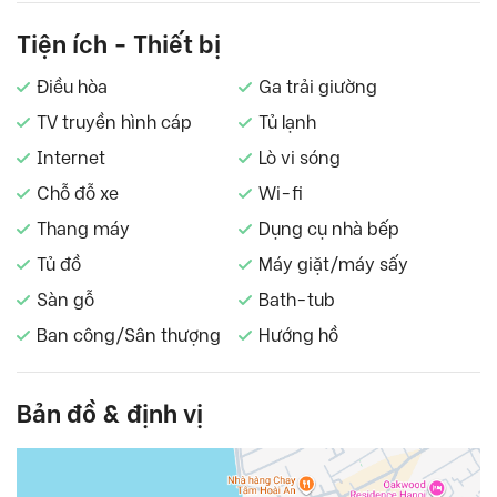
Tiện ích - Thiết bị
Điều hòa
Ga trải giường
TV truyền hình cáp
Tủ lạnh
Internet
Lò vi sóng
Chỗ đỗ xe
Wi-fi
Thang máy
Dụng cụ nhà bếp
Tủ đồ
Máy giặt/máy sấy
Sàn gỗ
Bath-tub
Ban công/Sân thượng
Hướng hồ
Bản đồ & định vị