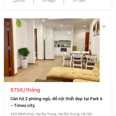
126 m2
3 P.Ngủ
2 P.Tắm
$750/tháng
Căn hộ 2 phòng ngủ, đồ nội thất đẹp tại Park 6
– Times city
458 Minh Khai, Hai Ba Trung, Hai Bà Trưng, Hà Nội