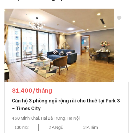
$1,400/tháng
Căn hộ 3 phòng ngủ rộng rãi cho thuê tại Park 3
– Times City
458 Minh Khai, Hai Bà Trưng, Hà Nội
130 m2
2 P.Ngủ
3 P.Tắm