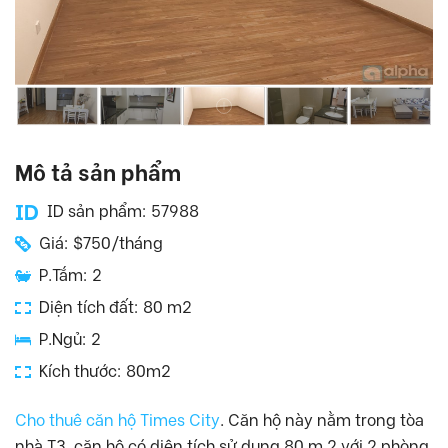
Mô tả sản phẩm
ID sản phẩm: 57988
Giá: $750/tháng
P.Tắm: 2
Diện tích đất: 80 m2
P.Ngủ: 2
Kích thước: 80m2
Cho thuê căn hộ Times City
. Căn hộ này nằm trong tòa
nhà T3, căn hộ có diện tích sử dụng 80 m 2 với 2 phòng