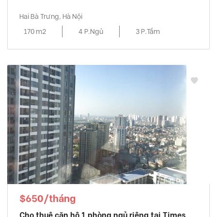
Hai Bà Trưng, Hà Nội
170 m2
4 P.Ngủ
3 P.Tắm
$650/tháng
Cho thuê căn hộ 1 phòng ngủ riêng tại Times