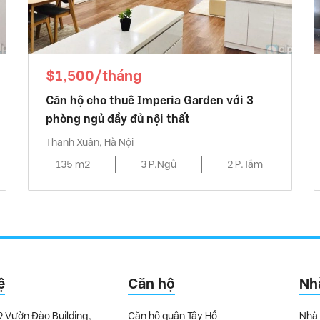
$1,500/tháng
Căn hộ cho thuê Imperia Garden với 3
phòng ngủ đầy đủ nội thất
Thanh Xuân, Hà Nội
135 m2
3 P.Ngủ
2 P.Tắm
ệ
Căn hộ
Nh
9 Vườn Đào Building,
Căn hộ quận Tây Hồ
Nhà 