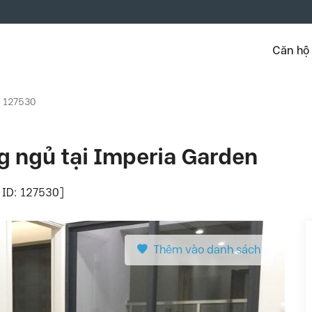
Căn hộ
: 127530
g ngủ tại Imperia Garden
 ID: 127530]
Thêm vào danh sách