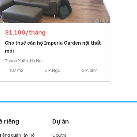
$1,100/tháng
Cho thuê căn hộ Imperia Garden nội thất
mới
Thanh Xuân, Hà Nội
107 m2
3 P.Ngủ
2 P.Tắm
à riêng
Dự án
riêng quận Tây Hồ
Ciputra