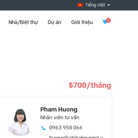
Tiếng Việt
0
Nhà/Biệt thự
Dự án
Giới thiệu
$700/tháng
Pham Huong
Nhân viên tư vấn
0963 958 066
huong@alphahousing.v