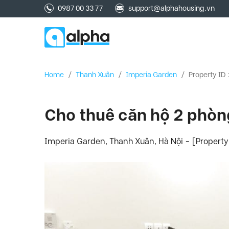
0987 00 33 77
support@alphahousing.vn
Home
/
Thanh Xuân
/
Imperia Garden
/
Property ID 
Cho thuê căn hộ 2 phòn
Imperia Garden, Thanh Xuân, Hà Nội - [Property