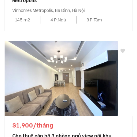
Metropolis
Vinhomes Metropolis, Ba Đình, Hà Nội
145 m2
4 P.Ngủ
3 P.Tắm
$1,900/tháng
Cho thuê căn hộ 3 phòng ngủ view nội khu