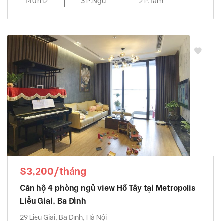
140 m2
3 P.Ngủ
2 P.Tắm
$3,200/tháng
Căn hộ 4 phòng ngủ view Hồ Tây tại Metropolis
Liễu Giai, Ba Đình
29 Lieu Giai, Ba Đình, Hà Nội