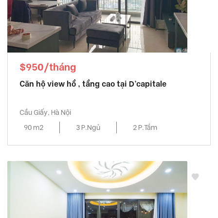
$950/tháng
Căn hộ view hồ , tầng cao tại D’capitale
Cầu Giấy, Hà Nội
90 m2
3 P.Ngủ
2 P.Tắm