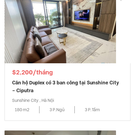
$2,200/tháng
Căn hộ Duplex có 3 ban công tại Sunshine City
– Ciputra
Sunshine City , Hà Nội
180 m2
3 P.Ngủ
3 P.Tắm