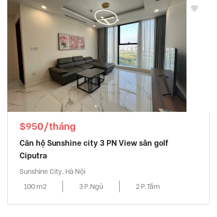
$950/tháng
Căn hộ Sunshine city 3 PN View sân golf
Ciputra
Sunshine City, Hà Nội
100 m2
3 P.Ngủ
2 P.Tắm