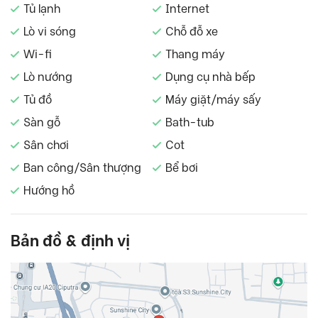
Tủ lạnh
Internet
Lò vi sóng
Chỗ đỗ xe
Wi-fi
Thang máy
Lò nướng
Dụng cụ nhà bếp
Tủ đồ
Máy giặt/máy sấy
Sàn gỗ
Bath-tub
Sân chơi
Cot
Ban công/Sân thượng
Bể bơi
Hướng hồ
Bản đồ & định vị