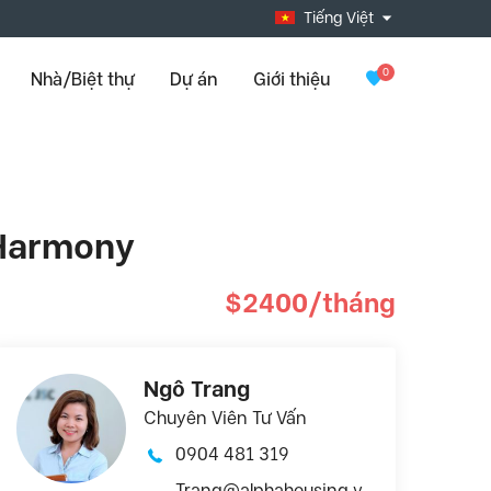
Tiếng Việt
0
Nhà/Biệt thự
Dự án
Giới thiệu
 Harmony
$2400/tháng
Ngô Trang
Chuyên Viên Tư Vấn
0904 481 319
Trang@alphahousing.v