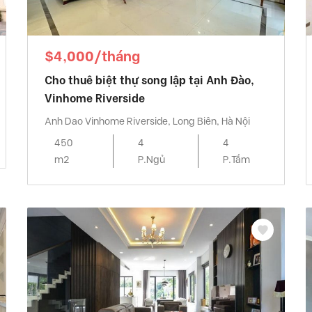
$4,000/tháng
Cho thuê biệt thự song lập tại Anh Đào,
Vinhome Riverside
Anh Dao Vinhome Riverside, Long Biên, Hà Nội
450
4
4
m2
P.Ngủ
P.Tắm