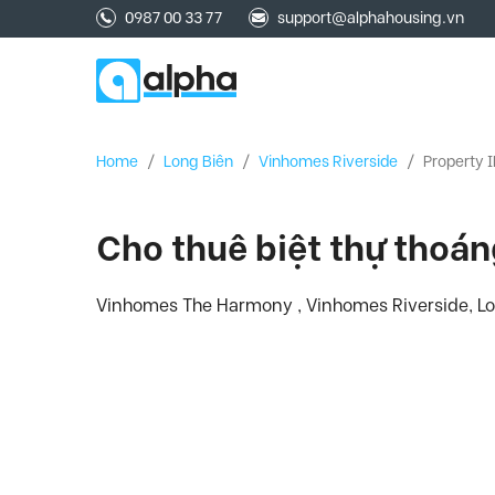
0987 00 33 77
support@alphahousing.vn
Home
/
Long Biên
/
Vinhomes Riverside
/
Property 
Cho thuê biệt thự thoá
Vinhomes The Harmony , Vinhomes Riverside, Lo