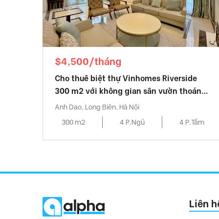
$4,500/tháng
Cho thuê biệt thự Vinhomes Riverside
300 m2 với không gian sân vườn thoáng
mát.
Anh Dao, Long Biên, Hà Nội
300 m2
4 P.Ngủ
4 P.Tắm
Liên h