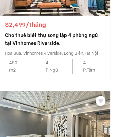
$2,499/tháng
Cho thuê biệt thự song lập 4 phòng ngủ
tại Vinhomes Riverside.
Hoa Sua, Vinhomes Riverside, Long Biên, Hà Nội
450
4
4
m2
P.Ngủ
P.Tắm