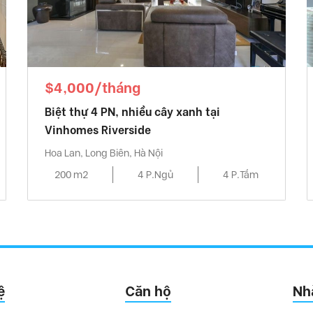
$4,000/tháng
Biệt thự 4 PN, nhiều cây xanh tại
Vinhomes Riverside
Hoa Lan, Long Biên, Hà Nội
200 m2
4 P.Ngủ
4 P.Tắm
ệ
Căn hộ
Nh