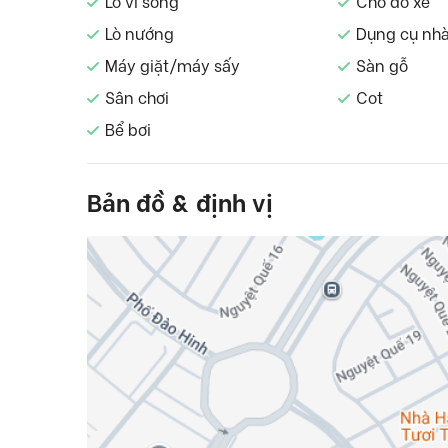
Lò vi sóng
Chỗ đỗ xe
Lò nướng
Dụng cụ nh
Máy giặt/máy sấy
Sàn gỗ
Sân chơi
Cot
Bể bơi
Bản đồ & định vị