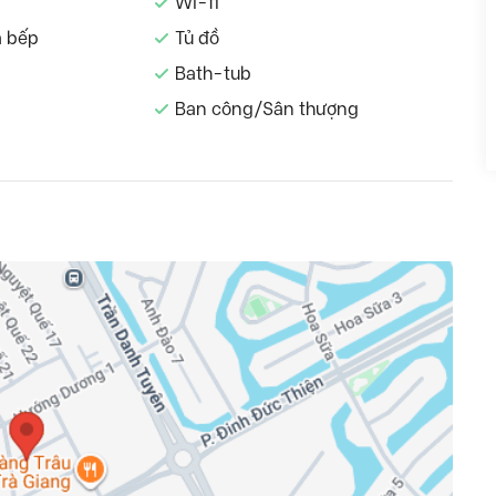
Wi-fi
à bếp
Tủ đồ
Bath-tub
Ban công/Sân thượng