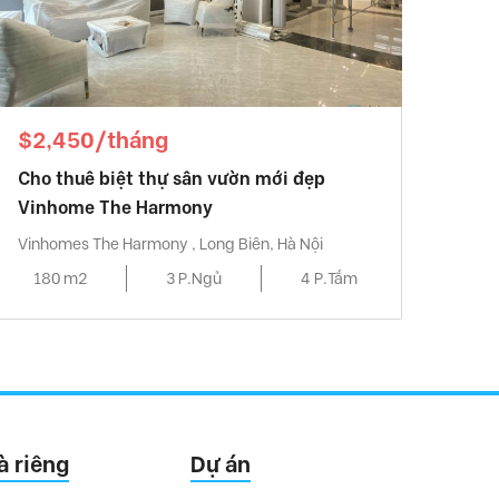
$2,450/tháng
Cho thuê biệt thự sân vườn mới đẹp
Vinhome The Harmony
Vinhomes The Harmony , Long Biên, Hà Nội
180 m2
3 P.Ngủ
4 P.Tắm
à riêng
Dự án