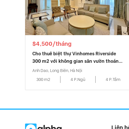
$4,500/tháng
Cho thuê biệt thự Vinhomes Riverside
300 m2 với không gian sân vườn thoáng
mát.
Anh Dao, Long Biên, Hà Nội
300 m2
4 P.Ngủ
4 P.Tắm
Liên h