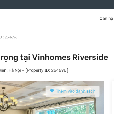
Căn hộ
ID : 254696
trọng tại Vinhomes Riverside
iên, Hà Nội - [Property ID: 254696]
Thêm vào danh sách