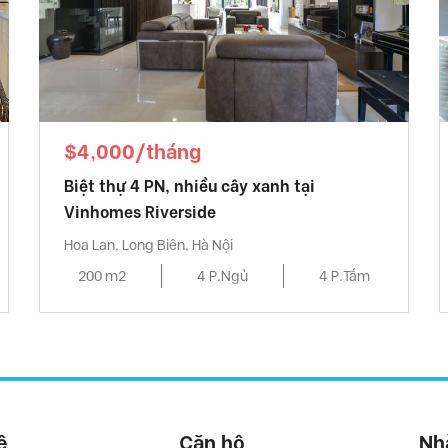
$4,000/tháng
Biệt thự 4 PN, nhiều cây xanh tại
Vinhomes Riverside
Hoa Lan, Long Biên, Hà Nội
200 m2
4 P.Ngủ
4 P.Tắm
ệ
Căn hộ
Nh