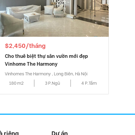
$2,450/tháng
Cho thuê biệt thự sân vườn mới đẹp
Vinhome The Harmony
Vinhomes The Harmony , Long Biên, Hà Nội
180 m2
3 P.Ngủ
4 P.Tắm
à riêng
Dự án