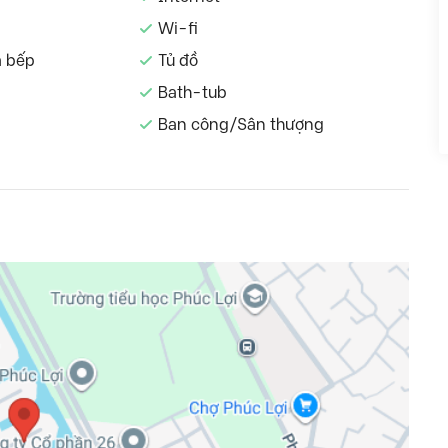
Wi-fi
à bếp
Tủ đồ
Bath-tub
Ban công/Sân thượng