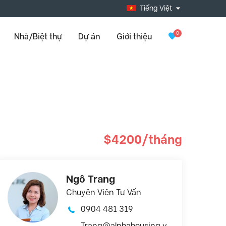
Tiếng Việt
0
Nhà/Biệt thự
Dự án
Giới thiệu
$4200/tháng
Ngô Trang
Chuyên Viên Tư Vấn
0904 481 319
Trang@alphahousing.v