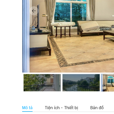
Mô tả
Tiện ích - Thiết bị
Bản đồ