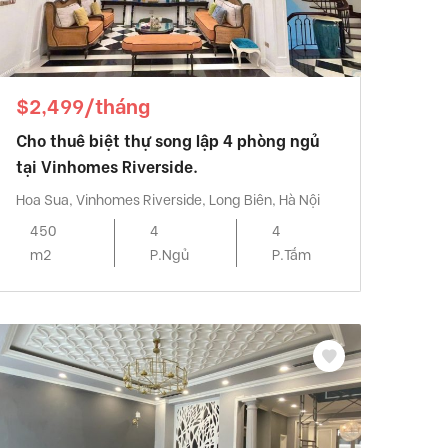
$2,499/tháng
Cho thuê biệt thự song lập 4 phòng ngủ
tại Vinhomes Riverside.
Hoa Sua, Vinhomes Riverside, Long Biên, Hà Nội
450
4
4
m2
P.Ngủ
P.Tắm