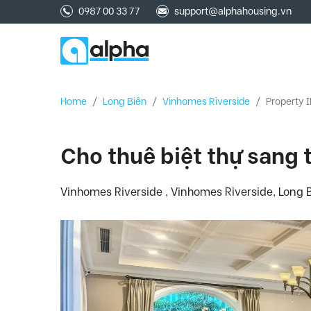
0987 00 33 77
support@alphahousing.vn
Home
/
Long Biên
/
Vinhomes Riverside
/
Property 
Cho thuê biệt thự sang 
Vinhomes Riverside , Vinhomes Riverside, Long B