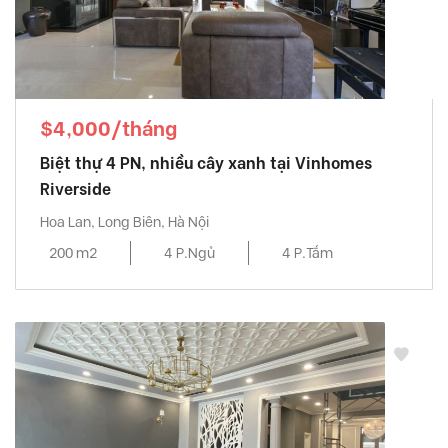
$4,000/tháng
Biệt thự 4 PN, nhiều cây xanh tại Vinhomes
Riverside
Hoa Lan, Long Biên, Hà Nội
200 m2
4 P.Ngủ
4 P.Tắm