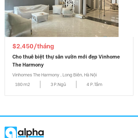
$2,450/tháng
Cho thuê biệt thự sân vườn mới đẹp Vinhome
The Harmony
Vinhomes The Harmony , Long Biên, Hà Nội
180 m2
3 P.Ngủ
4 P.Tắm