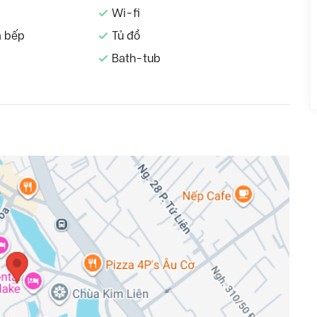
Wi-fi
à bếp
Tủ đồ
Bath-tub