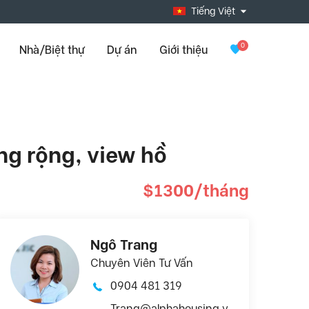
Tiếng Việt
0
Nhà/Biệt thự
Dự án
Giới thiệu
ng rộng, view hồ
$1300/tháng
Ngô Trang
Chuyên Viên Tư Vấn
0904 481 319
Trang@alphahousing.v