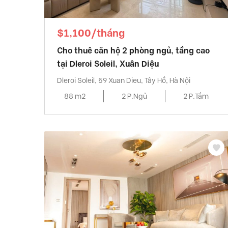
$1,100/tháng
Cho thuê căn hộ 2 phòng ngủ, tầng cao
tại Dleroi Soleil, Xuân Diệu
Dleroi Soleil, 59 Xuan Dieu, Tây Hồ, Hà Nội
88 m2
2 P.Ngủ
2 P.Tắm