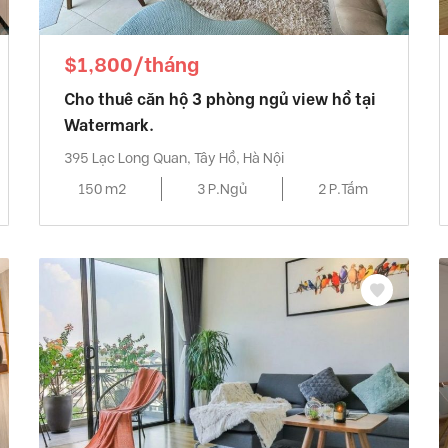
$1,800/tháng
Cho thuê căn hộ 3 phòng ngủ view hồ tại
Watermark.
395 Lạc Long Quan, Tây Hồ, Hà Nội
150 m2
3 P.Ngủ
2 P.Tắm