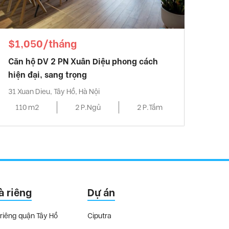
$1,050/tháng
Căn hộ DV 2 PN Xuân Diệu phong cách
hiện đại, sang trọng
31 Xuan Dieu, Tây Hồ, Hà Nội
110 m2
2 P.Ngủ
2 P.Tắm
à riêng
Dự án
riêng quận Tây Hồ
Ciputra