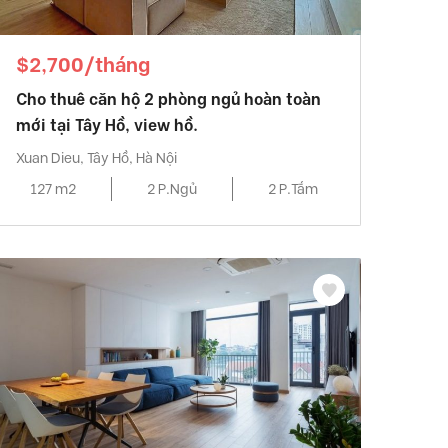
$2,700/tháng
Cho thuê căn hộ 2 phòng ngủ hoàn toàn
mới tại Tây Hồ, view hồ.
Xuan Dieu, Tây Hồ, Hà Nội
127 m2
2 P.Ngủ
2 P.Tắm