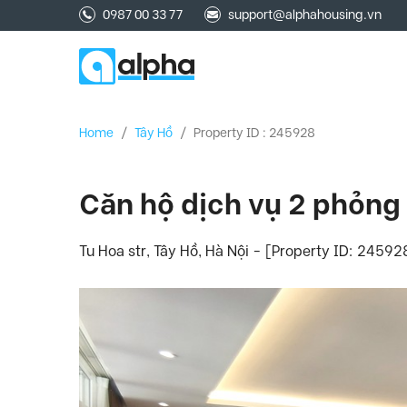
0987 00 33 77
support@alphahousing.vn
Home
/
Tây Hồ
/
Property ID : 245928
Căn hộ dịch vụ 2 phỏng 
Tu Hoa str, Tây Hồ, Hà Nội - [Property ID: 24592