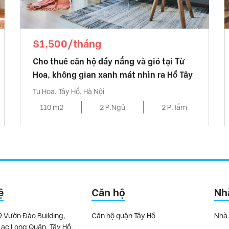
$1,500/tháng
Cho thuê căn hộ đầy nắng và gió tại Từ
Hoa, không gian xanh mát nhìn ra Hồ Tây
Tu Hoa, Tây Hồ, Hà Nội
110 m2
2 P.Ngủ
2 P.Tắm
ệ
Căn hộ
Nh
9 Vườn Đào Building,
Căn hộ quận Tây Hồ
Nhà 
Lạc Long Quân, Tây Hồ,