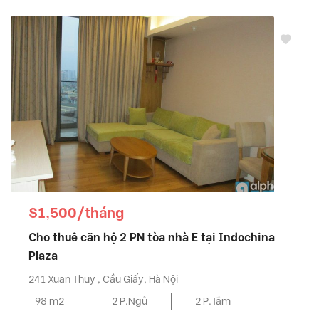
$1,500/tháng
Cho thuê căn hộ 2 PN tòa nhà E tại Indochina
Plaza
241 Xuan Thuy , Cầu Giấy, Hà Nội
98 m2
2 P.Ngủ
2 P.Tắm