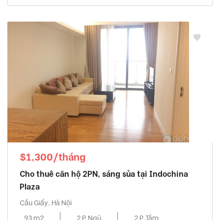
$1,300/tháng
Cho thuê căn hộ 2PN, sáng sủa tại Indochina
Plaza
Cầu Giấy, Hà Nội
93 m2
2 P.Ngủ
2 P.Tắm