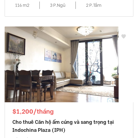
116 m2
3 P.Ngủ
2 P.Tắm
$1,200/tháng
Cho thuê Căn hộ ấm cúng và sang trọng tại
Indochina Plaza (IPH)