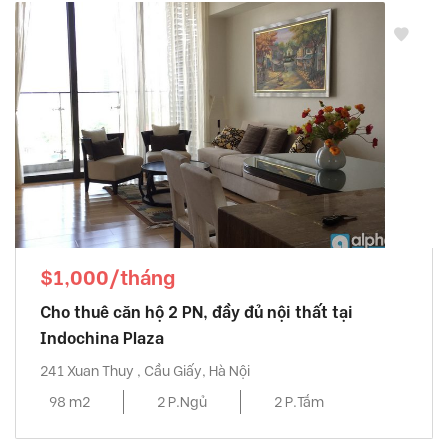
$1,000/tháng
Cho thuê căn hộ 2 PN, đầy đủ nội thất tại
Indochina Plaza
241 Xuan Thuy , Cầu Giấy, Hà Nội
98 m2
2 P.Ngủ
2 P.Tắm