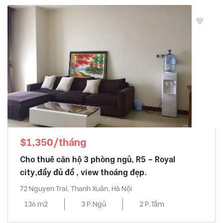
$1,350/tháng
Cho thuê căn hộ 3 phòng ngủ, R5 – Royal
city,đầy đủ đồ , view thoáng đẹp.
72 Nguyen Trai, Thanh Xuân, Hà Nội
136 m2
3 P.Ngủ
2 P.Tắm