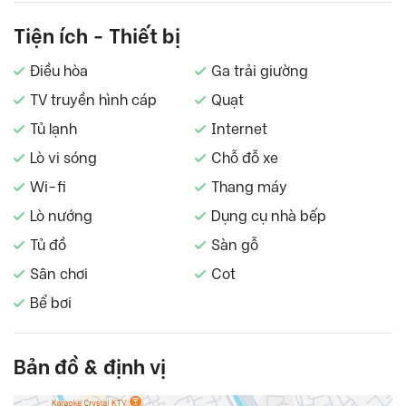
Tiện ích - Thiết bị
Điều hòa
Ga trải giường
TV truyền hình cáp
Quạt
Tủ lạnh
Internet
Lò vi sóng
Chỗ đỗ xe
Wi-fi
Thang máy
Lò nướng
Dụng cụ nhà bếp
Tủ đồ
Sàn gỗ
Sân chơi
Cot
Bể bơi
Bản đồ & định vị