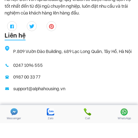
tốt nhất đến từ đội ngũ chuyên nghiệp, luôn đặt nhu cầu và trải
nghiệm của khách hàng lên hàng đầu.
Liên hệ
P.809 Vườn Đào Building, 689 Lạc Long Quân, Tây Hồ, Hà Nội
0247 1096 555
0987 00 33 77
support@alphahousing.vn
Copyright 2025 | Alphahousing.vn. All Rights
Điều khoản sử
Reserved
dụng
Messenger
Zalo
Call
WhatsApp