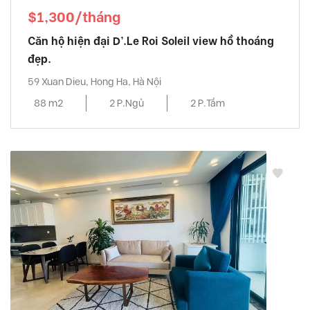
$1,300/tháng
Căn hộ hiện đại D’.Le Roi Soleil view hồ thoáng
đẹp.
59 Xuan Dieu, Hong Ha, Hà Nội
88 m2
2 P.Ngủ
2 P.Tắm