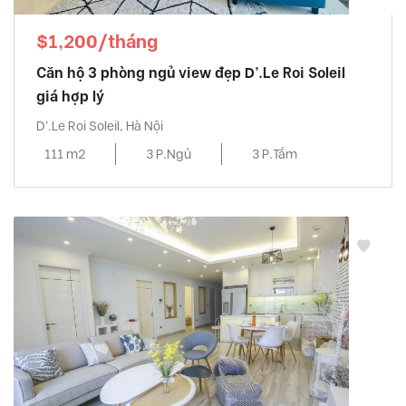
$1,200/tháng
Căn hộ 3 phòng ngủ view đẹp D’.Le Roi Soleil
giá hợp lý
D'.Le Roi Soleil, Hà Nội
111 m2
3 P.Ngủ
3 P.Tắm