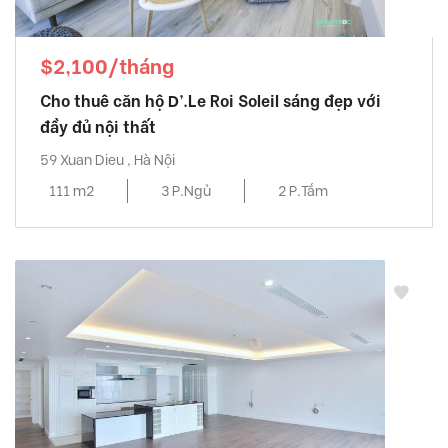
$2,100/tháng
Cho thuê căn hộ D’.Le Roi Soleil sáng đẹp với
đầy đủ nội thất
59 Xuan Dieu , Hà Nội
111 m2
3 P.Ngủ
2 P.Tắm