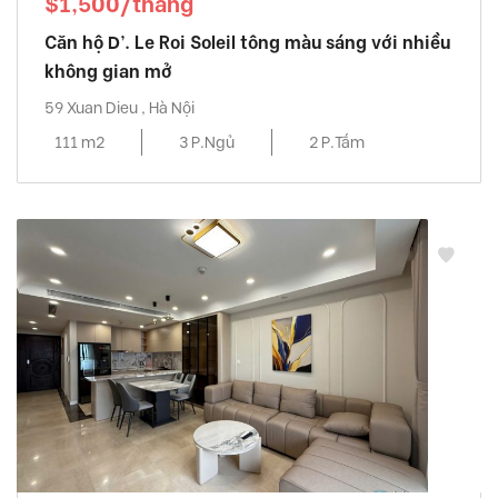
$1,500/tháng
Căn hộ D’. Le Roi Soleil tông màu sáng với nhiều
không gian mở
59 Xuan Dieu , Hà Nội
111 m2
3 P.Ngủ
2 P.Tắm