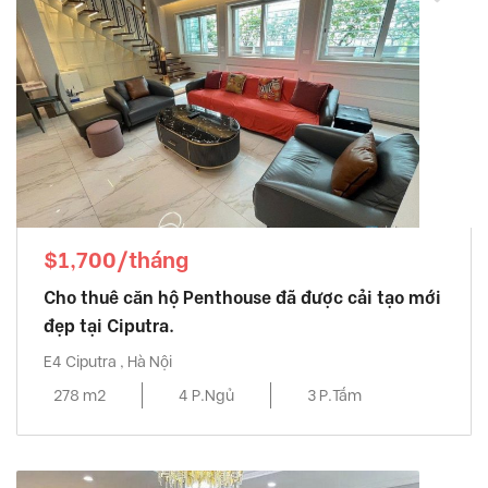
$1,700/tháng
Cho thuê căn hộ Penthouse đã được cải tạo mới
đẹp tại Ciputra.
E4 Ciputra , Hà Nội
278 m2
4 P.Ngủ
3 P.Tắm