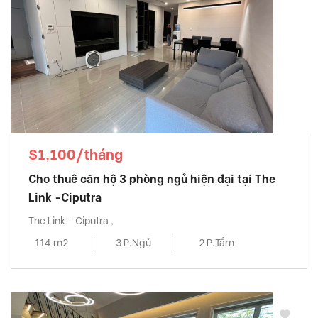
$1,100/tháng
Cho thuê căn hộ 3 phòng ngủ hiện đại tại The
Link -Ciputra
The Link - Ciputra ,
114 m2
3 P.Ngủ
2 P.Tắm