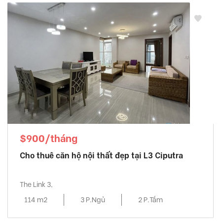
$900/tháng
Cho thuê căn hộ nội thất đẹp tại L3 Ciputra
The Link 3,
114 m2
3 P.Ngủ
2 P.Tắm