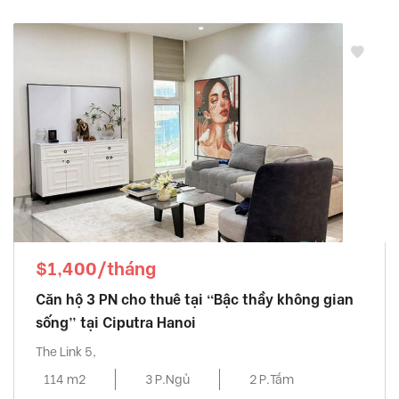
$1,400/tháng
Căn hộ 3 PN cho thuê tại “Bậc thầy không gian
sống” tại Ciputra Hanoi
The Link 5,
114 m2
3 P.Ngủ
2 P.Tắm