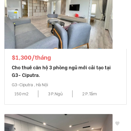
$1,300/tháng
Cho thuê căn hộ 3 phòng ngủ mới cải tạo tại
G3- Ciputra.
G3-Ciputra , Hà Nội
150 m2
3 P.Ngủ
2 P.Tắm