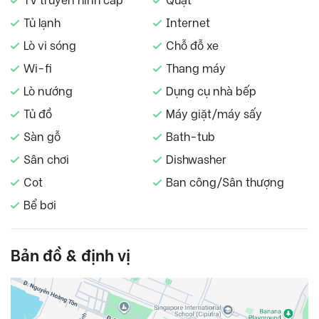
TV truyền hình cáp
Quạt
Tủ lạnh
Internet
Lò vi sóng
Chỗ đỗ xe
Wi-fi
Thang máy
Lò nướng
Dụng cụ nhà bếp
Tủ đồ
Máy giặt/máy sấy
Sàn gỗ
Bath-tub
Sân chơi
Dishwasher
Cot
Ban công/Sân thượng
Bể bơi
Bản đồ & định vị