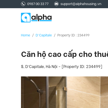
0987 00 33 77
support@alphahousing.vn
Home
/
D’Capitale
/
Property ID : 234499
Căn hộ cao cấp cho thu
$, D’Capitale, Hà Nội - [Property ID: 234499]