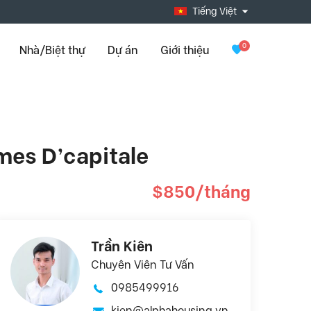
Tiếng Việt
0
Nhà/Biệt thự
Dự án
Giới thiệu
mes D’capitale
$850/tháng
Trần Kiên
Chuyên Viên Tư Vấn
0985499916
kien@alphahousing.vn