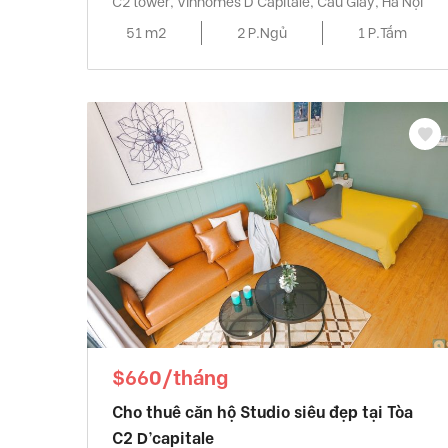
C2 tower, Vinhomes D'Capitale, Cầu Giấy, Hà Nội
51 m2
2 P.Ngủ
1 P.Tắm
$660/tháng
Cho thuê căn hộ Studio siêu đẹp tại Tòa
C2 D’capitale