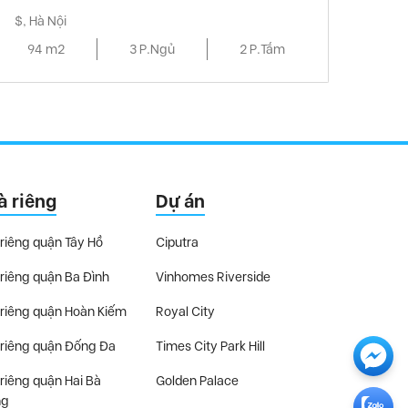
$, Hà Nội
94 m2
3 P.Ngủ
2 P.Tắm
à riêng
Dự án
riêng quận Tây Hồ
Ciputra
riêng quận Ba Đình
Vinhomes Riverside
riêng quận Hoàn Kiếm
Royal City
riêng quận Đống Đa
Times City Park Hill
riêng quận Hai Bà
Golden Palace
ng