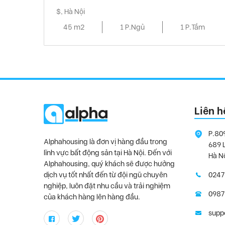
$, Hà Nội
45 m2
1 P.Ngủ
1 P.Tắm
Liên h
P.80
Alphahousing là đơn vị hàng đầu trong
689 
lĩnh vực bất động sản tại Hà Nội. Đến với
Hà N
Alphahousing, quý khách sẽ được hưởng
dịch vụ tốt nhất đến từ đội ngũ chuyên
0247
nghiệp, luôn đặt nhu cầu và trải nghiệm
0987
của khách hàng lên hàng đầu.
supp