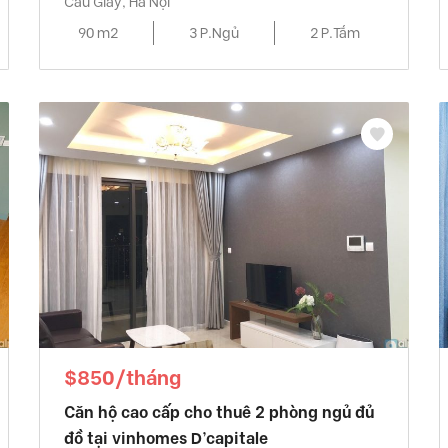
Cầu Giấy, Hà Nội
90 m2
3 P.Ngủ
2 P.Tắm
$850/tháng
Căn hộ cao cấp cho thuê 2 phòng ngủ đủ
đồ tại vinhomes D’capitale