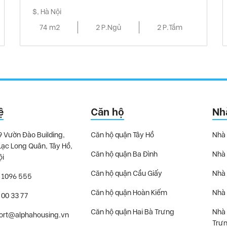
$, Hà Nội
74 m2
2 P.Ngủ
2 P.Tắm
ệ
Căn hộ
Nh
9 Vườn Đào Building,
Căn hộ quận Tây Hồ
Nhà 
Lạc Long Quân, Tây Hồ,
Căn hộ quận Ba Đình
Nhà 
ội
Căn hộ quận Cầu Giấy
Nhà 
 1096 555
Căn hộ quận Hoàn Kiếm
Nhà 
 00 33 77
Căn hộ quận Hai Bà Trưng
Nhà 
ort@alphahousing.vn
Trư