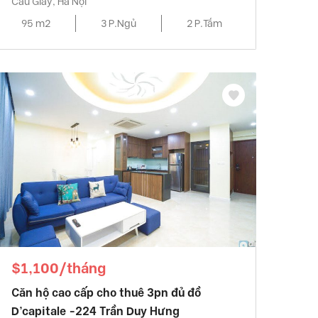
Cầu Giấy, Hà Nội
95 m2
3 P.Ngủ
2 P.Tắm
$1,100/tháng
Căn hộ cao cấp cho thuê 3pn đủ đồ
D’capitale -224 Trần Duy Hưng