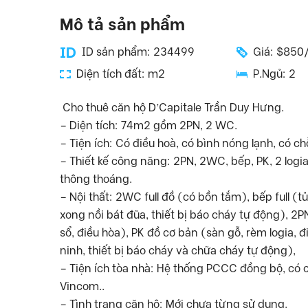
Mô tả sản phẩm
ID sản phẩm: 234499
Giá: $850
Diện tích đất: m2
P.Ngủ: 2
Cho thuê căn hộ D’Capitale Trần Duy Hưng.
– Diện tích: 74m2 gồm 2PN, 2 WC.
– Tiện ích: Có điều hoà, có bình nóng lạnh, có c
– Thiết kế công năng: 2PN, 2WC, bếp, PK, 2 logi
thông thoáng.
– Nội thất: 2WC full đồ (có bồn tắm), bếp full (t
xong nồi bát đũa, thiết bị báo cháy tự động), 2
sổ, điều hòa), PK đồ cơ bản (sàn gỗ, rèm logia,
ninh, thiết bị báo cháy và chữa cháy tự động),
– Tiện ích tòa nhà: Hệ thống PCCC đồng bộ, có 
Vincom..
– Tình trạng căn hộ: Mới chưa từng sử dụng.