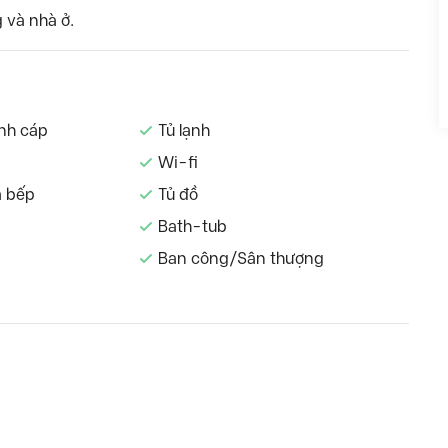
 và nhà ở.
ình cáp
Tủ lạnh
Wi-fi
à bếp
Tủ đồ
Bath-tub
Ban công/Sân thượng