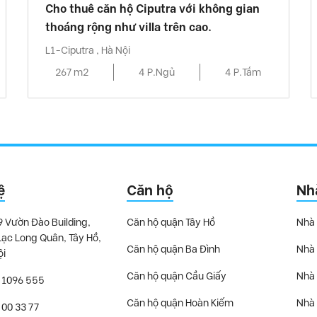
Cho thuê căn hộ Ciputra với không gian
thoáng rộng như villa trên cao.
L1-Ciputra , Hà Nội
267 m2
4 P.Ngủ
4 P.Tắm
ệ
Căn hộ
Nh
9 Vườn Đào Building,
Căn hộ quận Tây Hồ
Nhà 
Lạc Long Quân, Tây Hồ,
Căn hộ quận Ba Đình
Nhà 
ội
Căn hộ quận Cầu Giấy
Nhà 
 1096 555
Căn hộ quận Hoàn Kiếm
Nhà 
 00 33 77