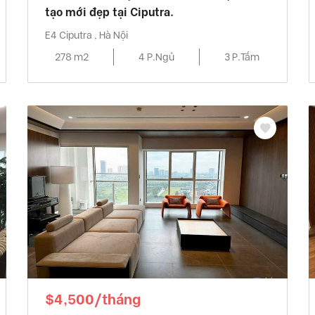
tạo mới đẹp tại Ciputra.
E4 Ciputra , Hà Nội
278 m2
4 P.Ngủ
3 P.Tắm
$4,500/tháng