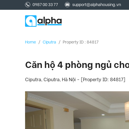
0987 00 33 77
support@alphahousing.vn
Home
/
Ciputra
/
Property ID : 84817
Căn hộ 4 phòng ngủ cho 
Ciputra, Ciputra, Hà Nội - [Property ID: 84817]