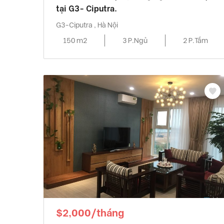
tại G3- Ciputra.
G3-Ciputra , Hà Nội
150 m2
3 P.Ngủ
2 P.Tắm
$2,000/tháng