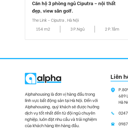
Căn hộ 3 phòng ngủ Ciputra – nội thất
đẹp, view sân golf.
The Link - Ciputra , Hà Nội
154 m2
3 P.Ngủ
2 P.Tắm
Liên h
P.80
Alphahousing là đơn vị hàng đầu trong
689 
lĩnh vực bất động sản tại Hà Nội. Đến với
Hà N
Alphahousing, quý khách sẽ được hưởng
dịch vụ tốt nhất đến từ đội ngũ chuyên
0247
nghiệp, luôn đặt nhu cầu và trải nghiệm
0987
của khách hàng lên hàng đầu.