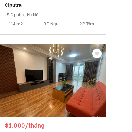
Ciputra
L5 Ciputra , Hà Nội
114 m2
3 P.Ngủ
2 P.Tắm
$1,000/tháng