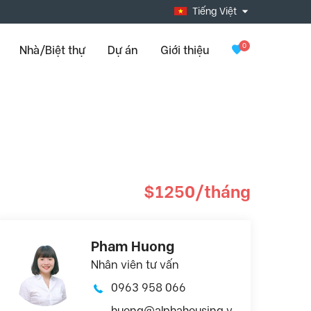
Tiếng Việt
0
Nhà/Biệt thự
Dự án
Giới thiệu
$1250/tháng
Pham Huong
Nhân viên tư vấn
0963 958 066
huong@alphahousing.v