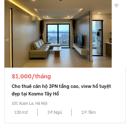
$1,000/tháng
Cho thuê căn hộ 3PN tầng cao, view hồ tuyệt
đẹp tại Kosmo Tây Hồ
101 Xuan La, Hà Nội
120 m2
3 P.Ngủ
2 P.Tắm