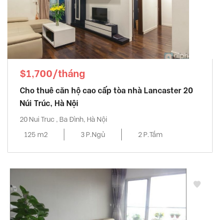
$1,700/tháng
Cho thuê căn hộ cao cấp tòa nhà Lancaster 20
Núi Trúc, Hà Nội
20 Nui Truc , Ba Đình, Hà Nội
125 m2
3 P.Ngủ
2 P.Tắm