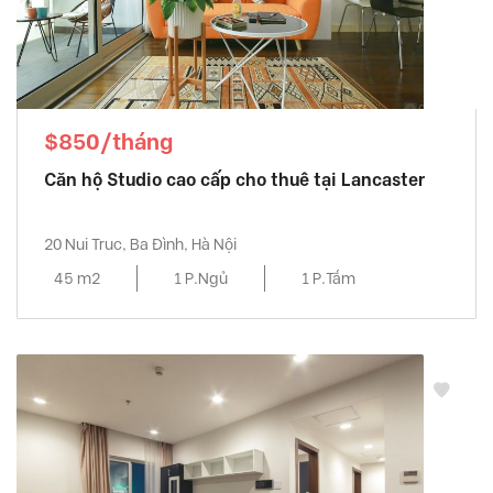
$850/tháng
Căn hộ Studio cao cấp cho thuê tại Lancaster
20 Nui Truc, Ba Đình, Hà Nội
45 m2
1 P.Ngủ
1 P.Tắm