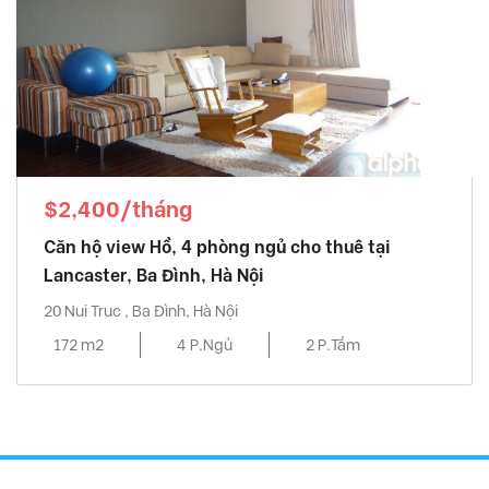
$2,400/tháng
Căn hộ view Hồ, 4 phòng ngủ cho thuê tại
Lancaster, Ba Đình, Hà Nội
20 Nui Truc , Ba Đình, Hà Nội
172 m2
4 P.Ngủ
2 P.Tắm