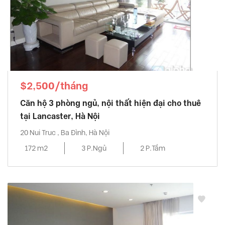
$2,500/tháng
Căn hộ 3 phòng ngủ, nội thất hiện đại cho thuê
tại Lancaster, Hà Nội
20 Nui Truc , Ba Đình, Hà Nội
172 m2
3 P.Ngủ
2 P.Tắm