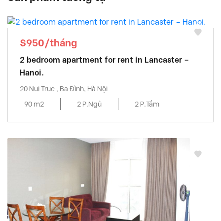
$950/tháng
2 bedroom apartment for rent in Lancaster –
Hanoi.
20 Nui Truc , Ba Đình, Hà Nội
90 m2
2 P.Ngủ
2 P.Tắm