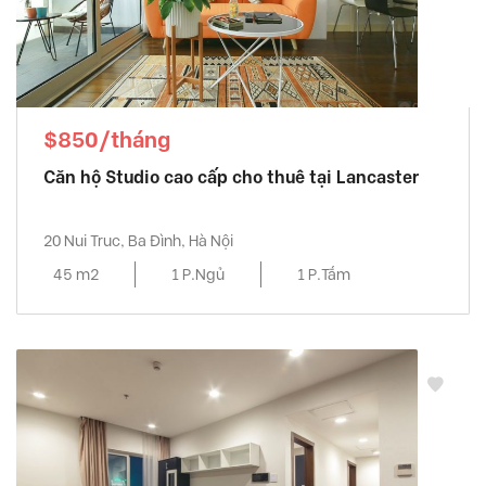
$850/tháng
Căn hộ Studio cao cấp cho thuê tại Lancaster
20 Nui Truc, Ba Đình, Hà Nội
45 m2
1 P.Ngủ
1 P.Tắm