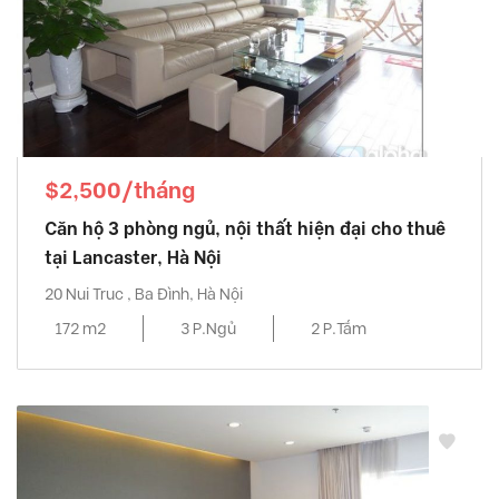
$2,500/tháng
Căn hộ 3 phòng ngủ, nội thất hiện đại cho thuê
tại Lancaster, Hà Nội
20 Nui Truc , Ba Đình, Hà Nội
172 m2
3 P.Ngủ
2 P.Tắm