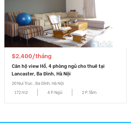
$2,400/tháng
Căn hộ view Hồ, 4 phòng ngủ cho thuê tại
Lancaster, Ba Đình, Hà Nội
20 Nui Truc , Ba Đình, Hà Nội
172 m2
4 P.Ngủ
2 P.Tắm