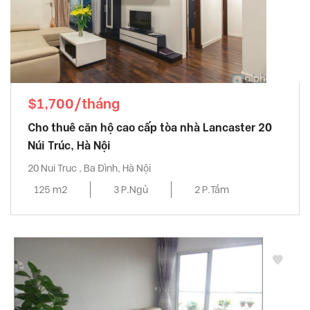
$1,700/tháng
Cho thuê căn hộ cao cấp tòa nhà Lancaster 20
Núi Trúc, Hà Nội
20 Nui Truc , Ba Đình, Hà Nội
125 m2
3 P.Ngủ
2 P.Tắm