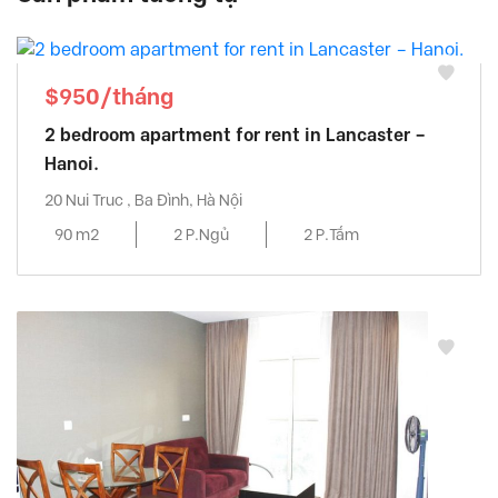
$950/tháng
2 bedroom apartment for rent in Lancaster –
Hanoi.
20 Nui Truc , Ba Đình, Hà Nội
90 m2
2 P.Ngủ
2 P.Tắm