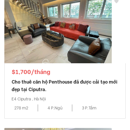
$1,700/tháng
Cho thuê căn hộ Penthouse đã được cải tạo mới
đẹp tại Ciputra.
E4 Ciputra , Hà Nội
278 m2
4 P.Ngủ
3 P.Tắm