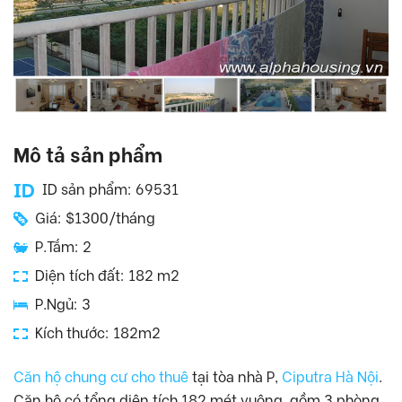
Mô tả sản phẩm
ID sản phẩm: 69531
Giá: $1300/tháng
P.Tắm: 2
Diện tích đất: 182 m2
P.Ngủ: 3
Kích thước: 182m2
Căn hộ chung cư cho thuê
tại tòa nhà P,
Ciputra Hà Nội
.
Căn hộ có tổng diện tích 182 mét vuông, gồm 3 phòng