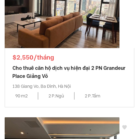
$2,550/tháng
Cho thuê căn hộ dịch vụ hiện đại 2 PN Grandeur
Place Giảng Võ
138 Giang Vo, Ba Đình, Hà Nội
90 m2
2 P.Ngủ
2 P.Tắm