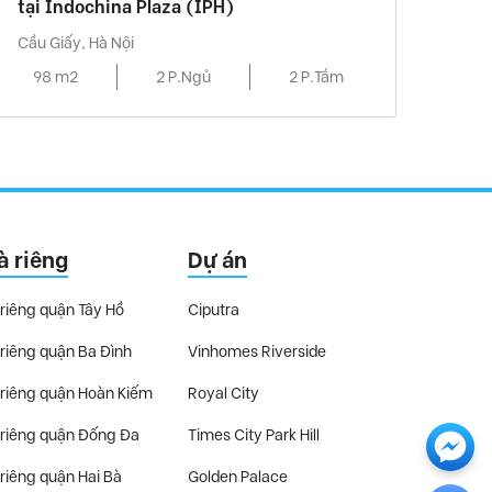
tại Indochina Plaza (IPH)
Cầu Giấy, Hà Nội
98 m2
2 P.Ngủ
2 P.Tắm
à riêng
Dự án
riêng quận Tây Hồ
Ciputra
riêng quận Ba Đình
Vinhomes Riverside
riêng quận Hoàn Kiếm
Royal City
riêng quận Đống Đa
Times City Park Hill
riêng quận Hai Bà
Golden Palace