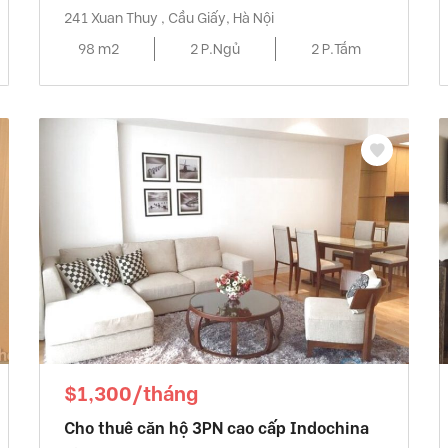
241 Xuan Thuy , Cầu Giấy, Hà Nội
98 m2
2 P.Ngủ
2 P.Tắm
$1,300/tháng
Cho thuê căn hộ 3PN cao cấp Indochina