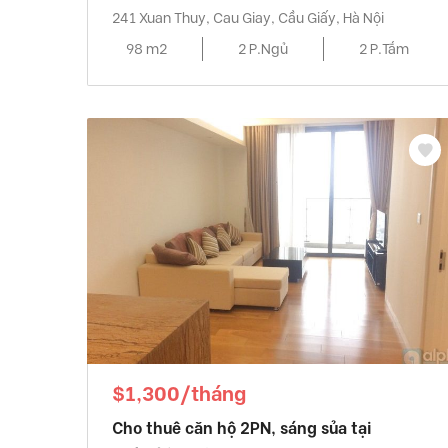
241 Xuan Thuy, Cau Giay, Cầu Giấy, Hà Nội
98 m2
2 P.Ngủ
2 P.Tắm
$1,300/tháng
Cho thuê căn hộ 2PN, sáng sủa tại