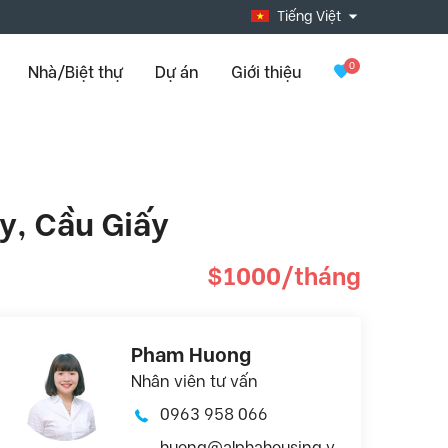
Tiếng Việt
0
Nhà/Biệt thự
Dự án
Giới thiệu
y, Cầu Giấy
$1000/tháng
Pham Huong
Nhân viên tư vấn
0963 958 066
huong@alphahousing.v