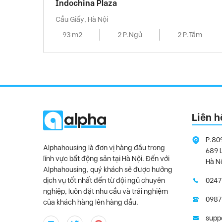
Indochina Plaza
Cầu Giấy, Hà Nội
93 m2
2 P.Ngủ
2 P.Tắm
Liên h
P.80
Alphahousing là đơn vị hàng đầu trong
689 
lĩnh vực bất động sản tại Hà Nội. Đến với
Hà N
Alphahousing, quý khách sẽ được hưởng
dịch vụ tốt nhất đến từ đội ngũ chuyên
0247
nghiệp, luôn đặt nhu cầu và trải nghiệm
0987
của khách hàng lên hàng đầu.
supp