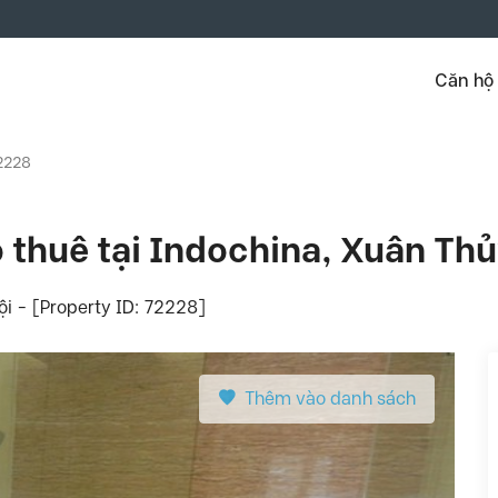
Căn hộ
72228
 thuê tại Indochina, Xuân Thủ
ội - [Property ID: 72228]
Thêm vào danh sách