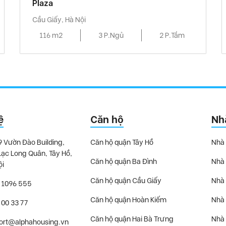
Plaza
Cầu Giấy, Hà Nội
116 m2
3 P.Ngủ
2 P.Tắm
ệ
Căn hộ
Nh
9 Vườn Đào Building,
Căn hộ quận Tây Hồ
Nhà 
Lạc Long Quân, Tây Hồ,
Căn hộ quận Ba Đình
Nhà 
ội
Căn hộ quận Cầu Giấy
Nhà 
 1096 555
Căn hộ quận Hoàn Kiếm
Nhà 
 00 33 77
Căn hộ quận Hai Bà Trưng
Nhà 
ort@alphahousing.vn