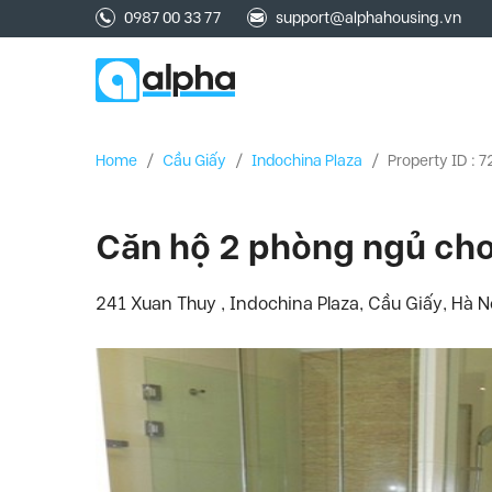
0987 00 33 77
support@alphahousing.vn
Home
/
Cầu Giấy
/
Indochina Plaza
/
Property ID : 
Căn hộ 2 phòng ngủ cho
241 Xuan Thuy , Indochina Plaza, Cầu Giấy, Hà N