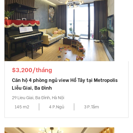
$3,200/tháng
Căn hộ 4 phòng ngủ view Hồ Tây tại Metropolis
Liễu Giai, Ba Đình
29 Lieu Giai, Ba Đình, Hà Nội
145 m2
4 P.Ngủ
3 P.Tắm