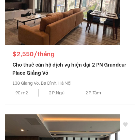
$2,550/tháng
Cho thuê căn hộ dịch vụ hiện đại 2 PN Grandeur
Place Giảng Võ
138 Giang Vo, Ba Đình, Hà Nội
90 m2
2 P.Ngủ
2 P.Tắm