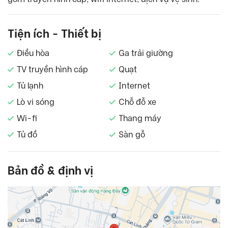
Tiện ích - Thiết bị
Điều hòa
Ga trải giường
TV truyền hình cáp
Quạt
Tủ lạnh
Internet
Lò vi sóng
Chỗ đỗ xe
Wi-fi
Thang máy
Tủ đồ
Sàn gỗ
Bản đồ & định vị