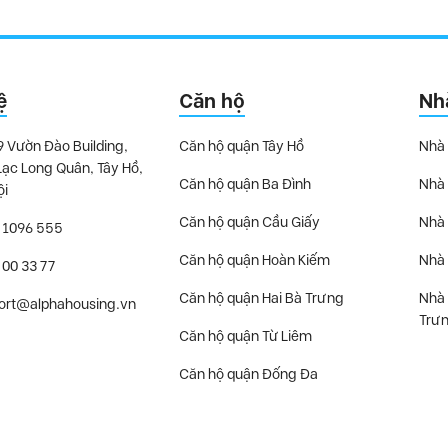
ệ
Căn hộ
Nh
9 Vườn Đào Building,
Căn hộ quận Tây Hồ
Nhà 
Lạc Long Quân, Tây Hồ,
Căn hộ quận Ba Đình
Nhà 
ội
Căn hộ quận Cầu Giấy
Nhà 
 1096 555
Căn hộ quận Hoàn Kiếm
Nhà 
 00 33 77
Căn hộ quận Hai Bà Trưng
Nhà 
ort@alphahousing.vn
Trư
Căn hộ quận Từ Liêm
Căn hộ quận Đống Đa