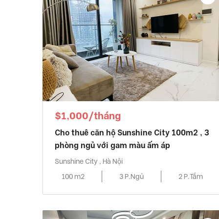
$1,000/tháng
Cho thuê căn hộ Sunshine City 100m2 , 3
phòng ngủ với gam màu ấm áp
Sunshine City , Hà Nội
100 m2
3 P.Ngủ
2 P.Tắm