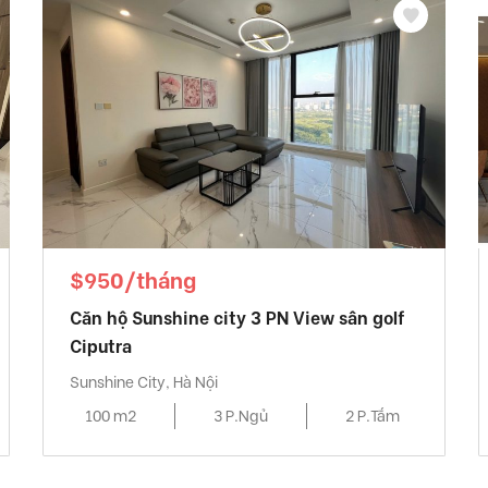
$950/tháng
Căn hộ Sunshine city 3 PN View sân golf
Ciputra
Sunshine City, Hà Nội
100 m2
3 P.Ngủ
2 P.Tắm