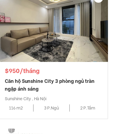
$950/tháng
Căn hộ Sunshine City 3 phòng ngủ tràn
ngập ánh sáng
Sunshine City , Hà Nội
116 m2
3 P.Ngủ
2 P.Tắm