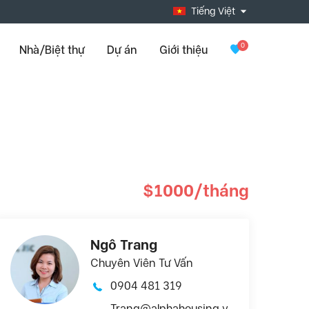
Tiếng Việt
0
Nhà/Biệt thự
Dự án
Giới thiệu
$1000/tháng
Ngô Trang
Chuyên Viên Tư Vấn
0904 481 319
Trang@alphahousing.v