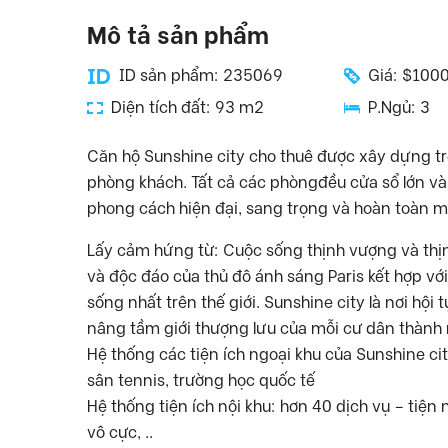
Mô tả sản phẩm
ID sản phẩm: 235069
Giá: $100
Diện tích đất: 93 m2
P.Ngủ: 3
Căn hộ Sunshine city cho thuê được xây dựng t
phòng khách. Tất cả các phòngđều cửa sổ lớn và 
phong cách hiện đại, sang trọng và hoàn toàn m
Lấy cảm hứng từ: Cuộc sống thịnh vượng và thịn
và độc đáo của thủ đô ánh sáng Paris kết hợp vớ
sống nhất trên thế giới. Sunshine city là nơi hộ
nâng tầm giới thượng lưu của mỗi cư dân thành
Hệ thống các tiện ích ngoại khu của Sunshine cit
sân tennis, trường học quốc tế
Hệ thống tiện ích nội khu: hơn 40 dịch vụ – tiện 
vô cực, ..