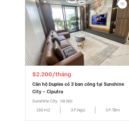
$2,200/tháng
Căn hộ Duplex có 3 ban công tại Sunshine
City – Ciputra
Sunshine City , Hà Nội
180 m2
3 P.Ngủ
3 P.Tắm