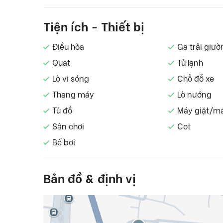
Tiện ích - Thiết bị
Điều hòa
Ga trải giườ
Quạt
Tủ lạnh
Lò vi sóng
Chỗ đỗ xe
Thang máy
Lò nướng
Tủ đồ
Máy giặt/m
Sân chơi
Cot
Bể bơi
Bản đồ & định vị