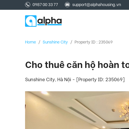
0987 00 33 77
support@alphahousing.vn
Home
/
Sunshine City
/
Property ID : 235069
Cho thuê căn hộ hoàn to
Sunshine City, Hà Nội - [Property ID: 235069]