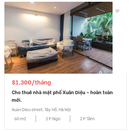
$1,300/tháng
Cho thuê nhà mặt phố Xuân Diệu – hoàn toàn
mới.
Xuan Dieu street, Tây Hồ, Hà Nội
60 m2
2 P.Ngủ
2 P.Tắm