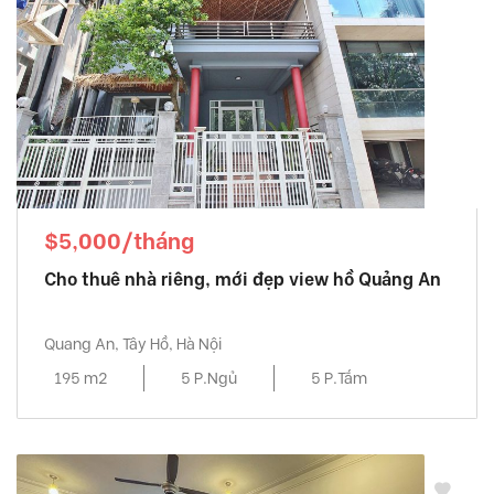
$5,000/tháng
Cho thuê nhà riêng, mới đẹp view hồ Quảng An
Quang An, Tây Hồ, Hà Nội
195 m2
5 P.Ngủ
5 P.Tắm