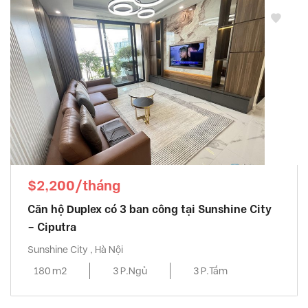
$2,200/tháng
Căn hộ Duplex có 3 ban công tại Sunshine City
– Ciputra
Sunshine City , Hà Nội
180 m2
3 P.Ngủ
3 P.Tắm