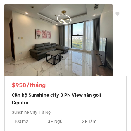
$950/tháng
Căn hộ Sunshine city 3 PN View sân golf
Ciputra
Sunshine City, Hà Nội
100 m2
3 P.Ngủ
2 P.Tắm