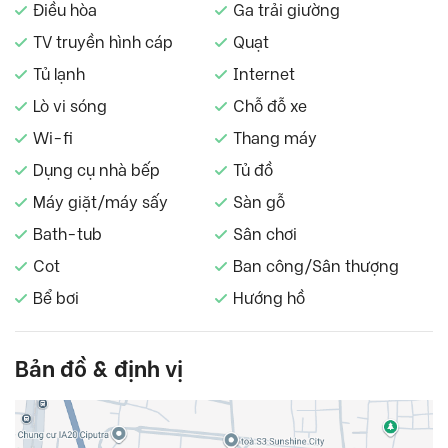
Điều hòa
Ga trải giường
TV truyền hình cáp
Quạt
Tủ lạnh
Internet
Lò vi sóng
Chỗ đỗ xe
Wi-fi
Thang máy
Dụng cụ nhà bếp
Tủ đồ
Máy giặt/máy sấy
Sàn gỗ
Bath-tub
Sân chơi
Cot
Ban công/Sân thượng
Bể bơi
Hướng hồ
Bản đồ & định vị