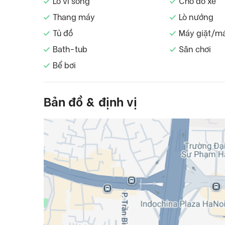
Lò vi sóng
Chỗ đỗ xe
Thang máy
Lò nướng
Tủ đồ
Máy giặt/m
Bath-tub
Sân chơi
Bể bơi
Bản đồ & định vị