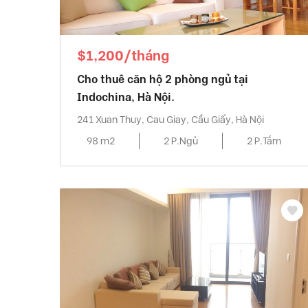
$1,200/tháng
Cho thuê căn hộ 2 phòng ngủ tại
Indochina, Hà Nội.
241 Xuan Thuy, Cau Giay, Cầu Giấy, Hà Nội
98 m2
2 P.Ngủ
2 P.Tắm