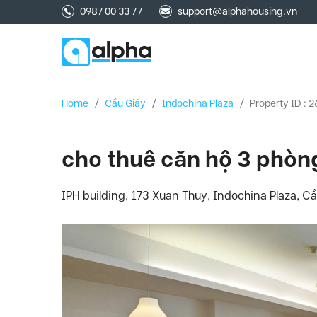
0987 00 33 77
support@alphahousing.vn
Home
/
Cầu Giấy
/
Indochina Plaza
/
Property ID : 
cho thuê căn hộ 3 phòng
IPH building, 173 Xuan Thuy, Indochina Plaza, Cầ