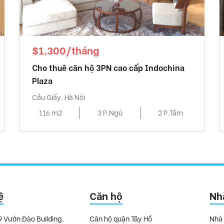
$1,300/tháng
Cho thuê căn hộ 3PN cao cấp Indochina
Plaza
Cầu Giấy, Hà Nội
116 m2
3 P.Ngủ
2 P.Tắm
ệ
Căn hộ
Nh
9 Vườn Đào Building,
Căn hộ quận Tây Hồ
Nhà 