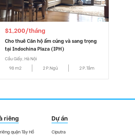
$1,200/tháng
Cho thuê Căn hộ ấm cúng và sang trọng
tại Indochina Plaza (IPH)
Cầu Giấy, Hà Nội
98 m2
2 P.Ngủ
2 P.Tắm
à riêng
Dự án
riêng quận Tây Hồ
Ciputra