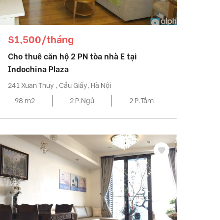
$1,500/tháng
Cho thuê căn hộ 2 PN tòa nhà E tại
Indochina Plaza
241 Xuan Thuy , Cầu Giấy, Hà Nội
98 m2
2 P.Ngủ
2 P.Tắm