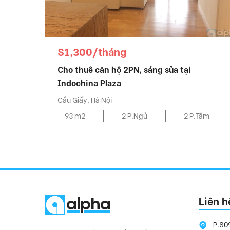
$1,300/tháng
Cho thuê căn hộ 2PN, sáng sủa tại
Indochina Plaza
Cầu Giấy, Hà Nội
93 m2
2 P.Ngủ
2 P.Tắm
Liên h
P.80