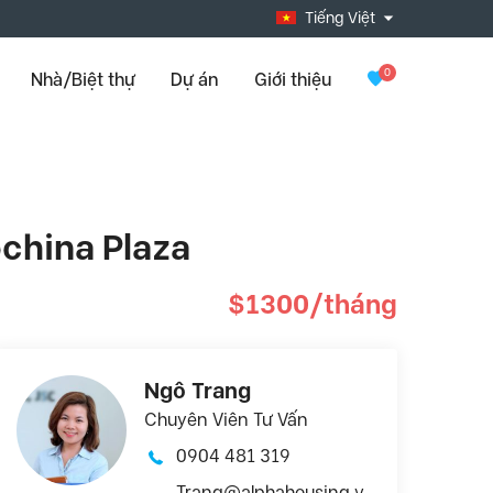
Tiếng Việt
0
Nhà/Biệt thự
Dự án
Giới thiệu
ochina Plaza
$1300/tháng
Ngô Trang
Chuyên Viên Tư Vấn
0904 481 319
Trang@alphahousing.v